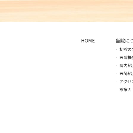
HOME
当院に
初診の
医院概
院内紹
医師紹
アクセ
診療カ