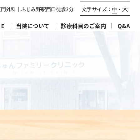
じゅんファミリークリニック
大
肛門外科
｜
ふじみ野
駅西口徒歩3分
文字サイズ：
中
・
ME
当院について
診療科目のご案内
Q&A